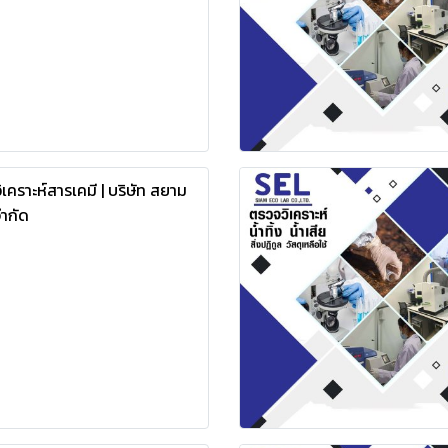
วิเคราะห์สารเคมี | บริษัท สยาม
จำกัด