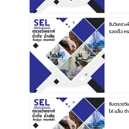
รับวิเคราะ
รวดเร็ว ห
รับตรวจวิเค
โค่ แล็บ จ