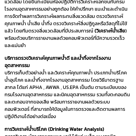
แวดล้อม โดยขึ้นทะเบียนห้องปฏิบัติการวิเคราะห์เอกชนกับกรม
โรงงานอุตสาหกรรมอย่างถูกต้อง ให้คำปรึกษา แนะนำและดำเนิน
การจัดทำผลการวิเคราะห์ผลกระทบสิ่งแวดล้อม ตรวจวิเคราะห์
คุณภาพน้ำ น้ำเสีย น้ำทิ้ง ตรวจวิเคราะห์สิ่งปฏิกูลหรือวัสดุที่ไม่ใช้
แล้ว โดยทีมตรวจสิ่งแวดล้อมที่มีประสบการณ์
(วิเคราะห์น้ำเสีย
)
พร้อมด้วยบริการรายงานผลด้วยคอมพิวเตอร์ที่มีความรวดเร็ว
และแม่นยำ
บริการตรวจวิเคราะห์คุณภาพน้ำดี และน้ำทิ้งจากโรงงาน
อุตสาหกรรม
บริการเก็บตัวอย่างน้ำ และวิเคราะห์คุณภาพน้ำ ประเภทน้ำบริโภค
น้ำอุปโภค และน้ำทิ้งจากโรงงานอุตสาหกรรม โดยวิธีมาตรฐาน
สากล ได้แก่ APHA , AWWA , US.EPA เป็นต้น ตามระเบียบของ
กรมโรงงานอุตสาหกรรม และนิคมอุตสาหกรรม รวมทั้งตะกอนดิน
และตะกอนจากของเสีย พร้อมการรายงานผลด้วยระบบ
คอมพิวเตอร์ ที่สามารถให้ข้อมูลในการตรวจและติดตามผลการ
ปฏิบัติงานได้อย่างต่อเนื่อง
การวิเคราะห์น้ำบริโภค (Drinking Water Analysis)