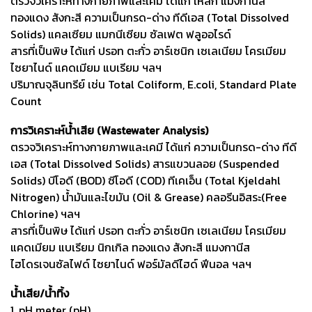
ตรวจวิเคราะห์ทางกายภาพและเคมี ได้แก่ เหล็ก แมงกานีส
ทองแดง สังกะสี ความเป็นกรด-ด่าง ทีดีเอส (Total Dissolved
Solids) แคลเซียม แมกนีเซียม ซัลเฟต ฟลูออไรด์
สารที่เป็นพิษ ได้แก่ ปรอท ตะกั่ว อาร์เซนิก เซเลเนียม โครเมียม
ไซยาไนด์ แคดเมียม แบเรียม ฯลฯ
ปริมาณจุลินทรีย์ เช่น Total Coliform, E.coli, Standard Plate
Count
การวิเคราะห์น้ำเสีย (Wastewater Analysis)
ตรวจวิเคราะห์ทางกายภาพและเคมี ได้แก่ ความเป็นกรด-ด่าง ทีดี
เอส (Total Dissolved Solids) สารแขวนลอย (Suspended
Solids) บีโอดี (BOD) ซีโอดี (COD) ทีเคเอ็น (Total Kjeldahl
Nitrogen) น้ำมันและไขมัน (Oil & Grease) คลอรีนอิสระ(Free
Chlorine) ฯลฯ
สารที่เป็นพิษ ได้แก่ ปรอท ตะกั่ว อาร์เซนิก เซเลเนียม โครเมียม
แคดเมียม แบเรียม นิกเกิล ทองแดง สังกะสี แมงกานีส
ไฮโดรเจนซัลไฟด์ ไซยาไนด์ ฟอร์มัลดีไฮด์ ฟีนอล ฯลฯ
น้ำเสีย/น้ำทิ้ง
1. pH meter (pH)