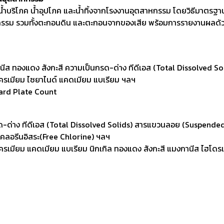
ภทน้ำบริโภค น้ำอุปโภค และน้ำทิ้งจากโรงงานอุตสาหกรรม โดยวิธีมาตร
รม รวมทั้งตะกอนดิน และตะกอนจากของเสีย พร้อมการรายงานผลด้วย
นีส ทองแดง สังกะสี ความเป็นกรด-ด่าง ทีดีเอส (Total Dissolved So
ยม โครเมียม ไซยาไนด์ แคดเมียม แบเรียม ฯลฯ
ndard Plate Count
-ด่าง ทีดีเอส (Total Dissolved Solids) สารแขวนลอย (Suspended So
 คลอรีนอิสระ(Free Chlorine) ฯลฯ
ยม โครเมียม แคดเมียม แบเรียม นิกเกิล ทองแดง สังกะสี แมงกานีส ไฮโด