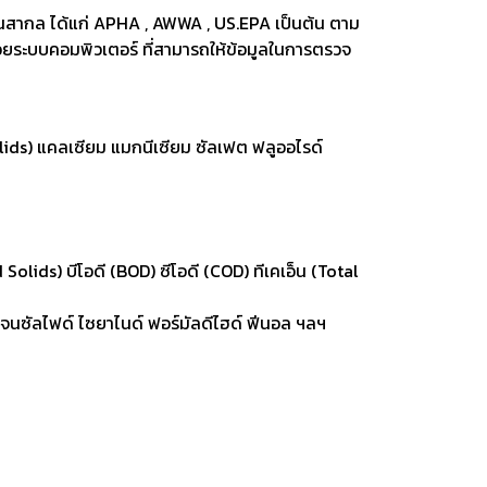
ฐานสากล ได้แก่ APHA , AWWA , US.EPA เป็นต้น ตาม
ระบบคอมพิวเตอร์ ที่สามารถให้ข้อมูลในการตรวจ
lids) แคลเซียม แมกนีเซียม ซัลเฟต ฟลูออไรด์
lids) บีโอดี (BOD) ซีโอดี (COD) ทีเคเอ็น (Total
รเจนซัลไฟด์ ไซยาไนด์ ฟอร์มัลดีไฮด์ ฟีนอล ฯลฯ